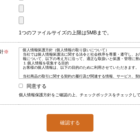
1つのファイルサイズの上限は5MBまで。
個人情報保護方針（個人情報の取り扱いについて）
針
※
当社では個人情報保護法に関する法令と社会秩序を尊重・遵守し、お
報について、以下の考え方に沿って、適正な取扱いと保護・管理に努
１.個人情報を収集する目的
お客様の個人情報は、以下の目的のために利用させていただきます。
当社商品の取引に関する契約の履行及び関連する情報、サービス、契
ビスの提供
同意する
1の利用目的の達成の範囲での、個人情報のグループ会社などへ第三
個人情報保護方針をご確認の上、チェックボックスをチェックし
お客様にとって有用と思われる当社提携先の商品・サービス等の紹介
1.2.3の商品・情報・サービス提供のための郵便物、電話、電子メー
及びマーケッティング（アンケートのお願い、キャンペーン等）活動
は商品開発等の調査分析
確認する
情報・サービスの提供は、ご本人の申し出がありましたら、取りやめ
す。
2.収集する情報の種類
収集される情報は主に以下の個人情報になります。