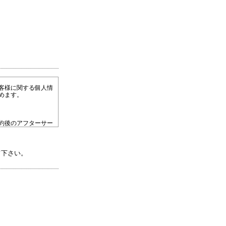
客様に関する個人情
めます。
約後のアフターサー
者への提供
て下さい。
ルなどによる営業活動
。顧客動向分析また
させていただきま